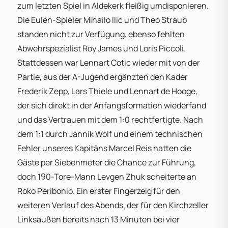
zum letzten Spiel in Aldekerk fleißig umdisponieren.
Die Eulen-Spieler Mihailo Ilic und Theo Straub
standen nicht zur Verfügung, ebenso fehlten
Abwehrspezialist Roy James und Loris Piccoli.
Stattdessen war Lennart Cotic wieder mit von der
Partie, aus der A-Jugend ergänzten den Kader
Frederik Zepp, Lars Thiele und Lennart de Hooge,
der sich direkt in der Anfangsformation wiederfand
und das Vertrauen mit dem 1:0 rechtfertigte. Nach
dem 1:1 durch Jannik Wolf und einem technischen
Fehler unseres Kapitäns Marcel Reis hatten die
Gäste per Siebenmeter die Chance zur Führung,
doch 190-Tore-Mann Levgen Zhuk scheiterte an
Roko Peribonio. Ein erster Fingerzeig für den
weiteren Verlauf des Abends, der für den Kirchzeller
Linksaußen bereits nach 13 Minuten bei vier