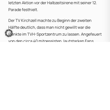
letzten Aktion vor der Halbzeitsirene mit seiner 12.
Parade festhielt.
Der TV Kirchzell machte zu Beginn der zweiten
Hälfte deutlich, dass man nicht gewillt war die
Punkte im TVH-Sportzentrum zu lassen. Angefeuert
von den circa 40 mitgereisten, lautstarken Fans
setzte Niklas Ihmer den ersten Treffer. Joshua
Löffelmann zeigte zwei Paraden, Tom Spieß
verwandelte zwei Siebenmeter und plötzlich stand
es innerhalb von vier Minuten nur noch 18:15 aus
Sicht des HLZ. Die Defensive der Odenwälder zeigte
sich jetzt deutlich stabiler, unsere Jungs gerieten
immer wieder ins Zeitspiel und fanden keinen Weg
zu einem klaren Abschluss. Die Gäste dagegen
setzten zweimal Kreisläufer Jannik Wolf in Szene,
der zum 19:17 nach 39 Minuten verkürzte. Auch die