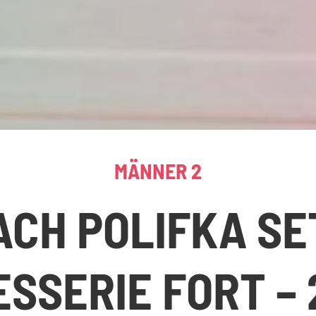
MÄNNER 2
ACH POLIFKA SE
ESSERIE FORT – 