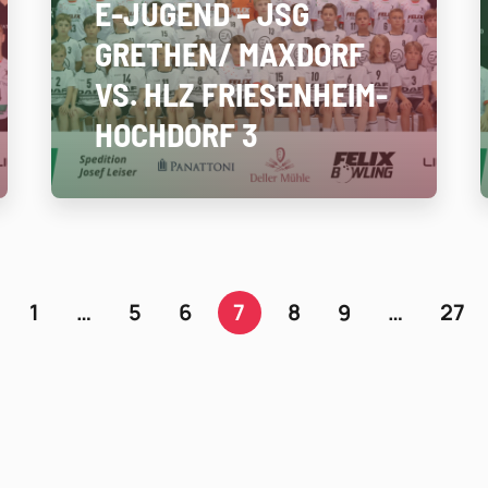
E-JUGEND – JSG
GRETHEN/ MAXDORF
VS. HLZ FRIESENHEIM-
HOCHDORF 3
1
…
5
6
7
8
9
…
27