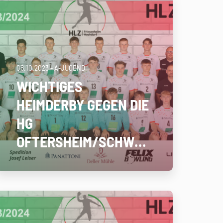
06.10.2023
- A-JUGEND
WICHTIGES
HEIMDERBY GEGEN DIE
HG
OFTERSHEIM/SCHWETZINGEN