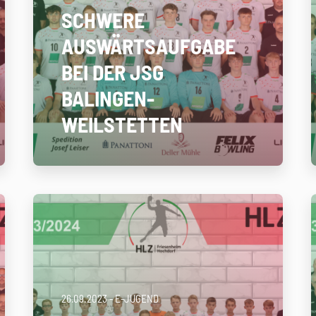
SCHWERE
AUSWÄRTSAUFGABE
BEI DER JSG
BALINGEN-
WEILSTETTEN
26.09.2023
- E-JUGEND