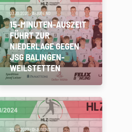
03.10.2023
- A-JUGEND
15-MINUTEN-AUSZEIT
FÜHRT ZUR
NIEDERLAGE GEGEN
JSG BALINGEN-
WEILSTETTEN
29.09.2023
- D-JUGEND