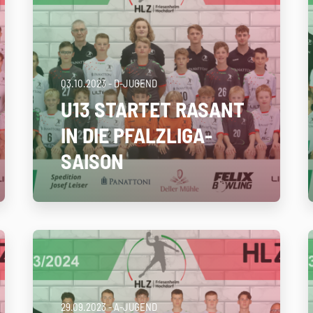
03.10.2023
- D-JUGEND
U13 STARTET RASANT
IN DIE PFALZLIGA-
SAISON
29.09.2023
- A-JUGEND